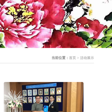
当前位置：
首页
> 活动展示