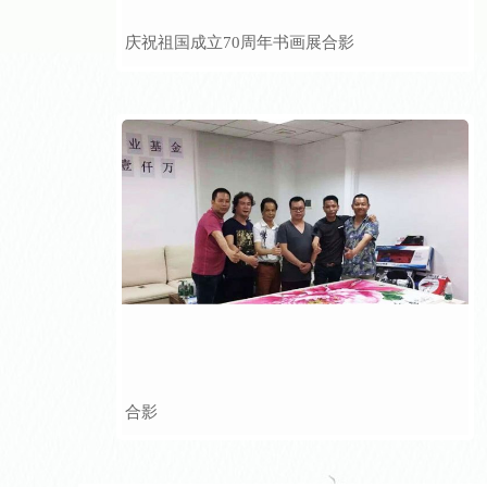
庆祝祖国成立70周年书画展合影
合影